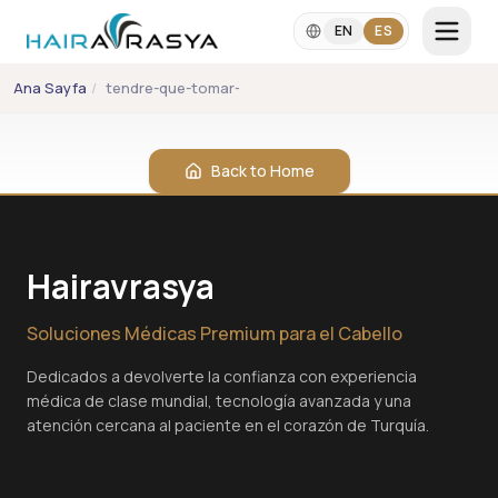
Skip to main content
EN
ES
Ana Sayfa
/
tendre-que-tomar-antibioticos-despues-de-un-trasplan
IDIOMA
EN
ES
Back to Home
+90 542 357 2860
info@hairavrasya.com
Hairavrasya
WhatsApp Consultation
Soluciones Médicas Premium para el Cabello
Dedicados a devolverte la confianza con experiencia
médica de clase mundial, tecnología avanzada y una
atención cercana al paciente en el corazón de Turquía.
Trasplante de Cabello