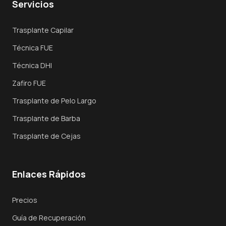
Servicios
Visión General
Trasplante Capilar
Trasplante FUE
Técnica FUE
Trasplante DHI
Técnica DHI
Zafiro FUE
Zafiro FUE
Trasplante de Pelo Largo
Trasplante de Pelo Largo
Trasplante de Barba
Técnicas
Trasplante de Cejas
Por Qué Turquía
Enlaces Rápidos
Recuperación
Reservar Consulta
Precios
Guía de Recuperación