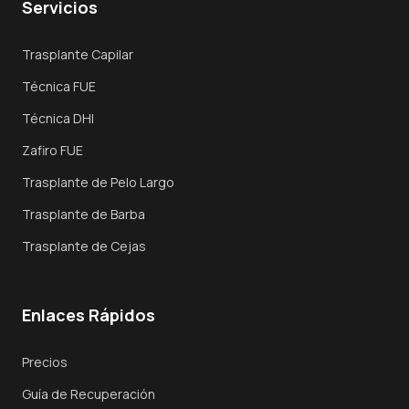
Servicios
Visión General
Trasplante Capilar
Trasplante FUE
Técnica FUE
Trasplante DHI
Técnica DHI
Zafiro FUE
Zafiro FUE
Trasplante de Pelo Largo
Trasplante de Pelo Largo
Trasplante de Barba
Técnicas
Trasplante de Cejas
Por Qué Turquía
Enlaces Rápidos
Recuperación
Reservar Consulta
Precios
Guía de Recuperación