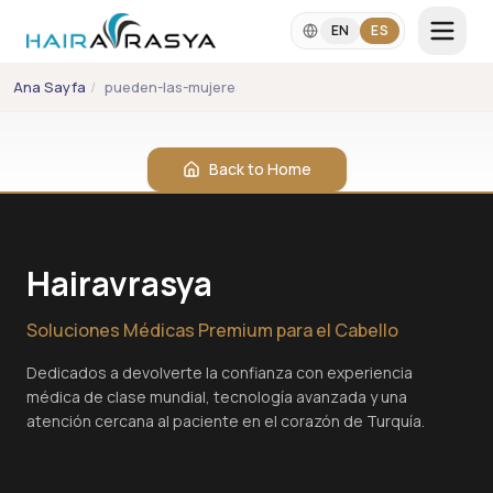
Skip to main content
EN
ES
Ana Sayfa
/
pueden-las-mujeres-someterse-a-un-trasplante-capila
IDIOMA
EN
ES
Back to Home
+90 542 357 2860
info@hairavrasya.com
Hairavrasya
WhatsApp Consultation
Soluciones Médicas Premium para el Cabello
Dedicados a devolverte la confianza con experiencia
médica de clase mundial, tecnología avanzada y una
atención cercana al paciente en el corazón de Turquía.
Trasplante de Cabello