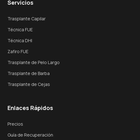
Servicios
Visión General
Trasplante Capilar
Trasplante FUE
Técnica FUE
Trasplante DHI
Técnica DHI
Zafiro FUE
Zafiro FUE
Trasplante de Pelo Largo
Trasplante de Pelo Largo
Trasplante de Barba
Técnicas
Trasplante de Cejas
Por Qué Turquía
Enlaces Rápidos
Recuperación
Reservar Consulta
Precios
Guía de Recuperación