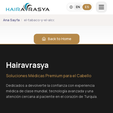
Skip to main content
EN
ES
Ana Sayfa
/
el-tabaco-y-el-alcohol-afectan-al-trasplante-capilar
IDIOMA
EN
ES
Back to Home
+90 542 357 2860
info@hairavrasya.com
Hairavrasya
WhatsApp Consultation
Soluciones Médicas Premium para el Cabello
Dedicados a devolverte la confianza con experiencia
médica de clase mundial, tecnología avanzada y una
atención cercana al paciente en el corazón de Turquía.
Trasplante de Cabello