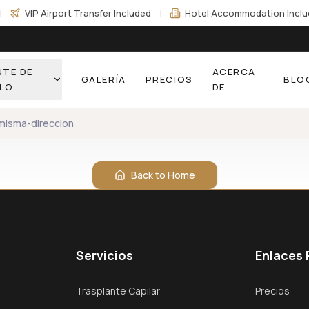
|
VIP Airport Transfer Included
|
Hotel Accommodation Incl
TE DE
ACERCA
GALERÍA
PRECIOS
BLO
LO
DE
misma-direccion
Back to Home
Servicios
Enlaces 
Trasplante Capilar
Precios