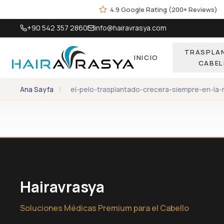
Skip to main content
4.9 Google Rating (200+ Reviews)
+90 542 357 2860
info@hairavrasya.com
TRASPLAN
INICIO
CABEL
Ana Sayfa
/
el-pelo-trasplantado-crecera-siempre-en-la-
Hairavrasya
Soluciones Médicas Premium para el Cabello